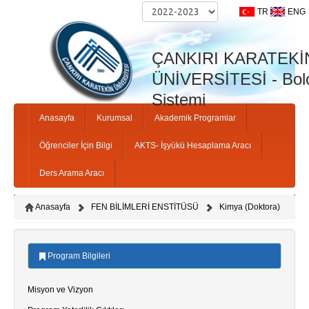
TR
ENG
ÇANKIRI KARATEKİ
ÜNİVERSİTESİ - Bolo
Sistemi
Anasayfa
Kurumsal
Akademik Programlar
Öğrenciler İçin Bilgi
AKTS- İşyükü Hesaplama Aracı
Ders Arama Aracı
Anasayfa
FEN BİLİMLERİ ENSTİTÜSÜ
Kimya (Doktora)
Program Bilgileri
Misyon ve Vizyon