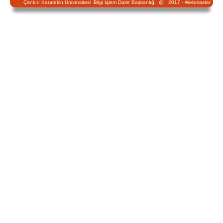
Çankırı Karatekin Üniversitesi Bilgi İşlem Daire Başkanlığı @ 2017 -
Webmaster