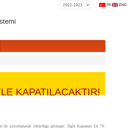
TR
ENG
stemi
YLE KAPATILACAKTIR!
te’de yayımlanarak yürürlüğe girmiştir. İlgili Kanunun Ek 79.