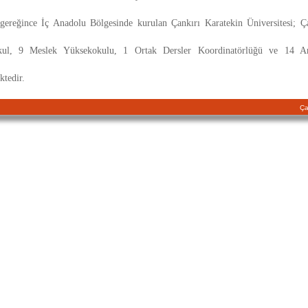
ereğince İç Anadolu Bölgesinde kurulan Çankırı Karatekin Üniversitesi; Çank
ul, 9 Meslek Yüksekokulu, 1 Ortak Dersler Koordinatörlüğü ve 14 Ara
tedir.
Ça