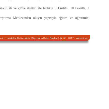
ırı ili ve çevre ilçeleri ile birlikte 5 Enstitü, 10 Fakülte, 1
ştırma Merkezinden oluşan yapısıyla eğitim ve öğretimini
nkırı Karatekin Üniversitesi Bilgi İşlem Daire Başkanlığı @ 2017 -
Webmaster