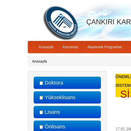
ÇANKIRI KARA
Anasayfa
Kurumsal
Akademik Programlar
Anasayfa
ÖNEML
Doktora
SİSTEM
S
Yükseklisans
Lisans
Önlisans
17.05.20