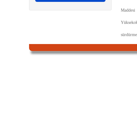
Maddesi g
Yüksekok
sürdürmek