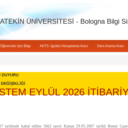
TEKİN ÜNİVERSİTESİ - Bologna Bilgi Si
Öğrenciler İçin Bilgi
AKTS- İşyükü Hesaplama Aracı
Ders Arama Aracı
İ DUYURU
 DEĞİŞİKLİĞİ
İSTEM EYLÜL 2026 İTİBARİ
07 tarihinde kabul edilen 5662 sayılı Kanun 29.05.2007 tarihli Resmi Gaze