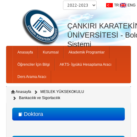
TR
ENG
ÇANKIRI KARATEKİ
ÜNİVERSİTESİ - Bolo
Sistemi
Anasayfa
Kurumsal
Akademik Programlar
Öğrenciler İçin Bilgi
AKTS- İşyükü Hesaplama Aracı
Ders Arama Aracı
Anasayfa
MESLEK YÜKSEKOKULU
Bankacılık ve Sigortacılık
Doktora