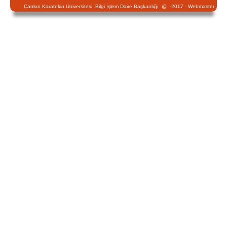
Çankırı Karatekin Üniversitesi Bilgi İşlem Daire Başkanlığı @ 2017 -
Webmaster