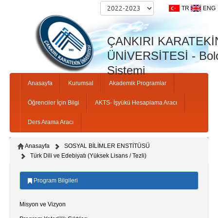
TR
ENG
ÇANKIRI KARATEKİ
ÜNİVERSİTESİ - Bolo
Sistemi
Anasayfa
Kurumsal
Akademik Programlar
Öğrenciler İçin Bilgi
AKTS- İşyükü Hesaplama Aracı
Ders Arama Aracı
Anasayfa
SOSYAL BİLİMLER ENSTİTÜSÜ
Türk Dili ve Edebiyatı (Yüksek Lisans / Tezli)
Program Bilgileri
Misyon ve Vizyon