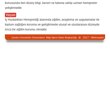
konusunda ileri düzey bilgi, beceri ve tutuma sahip uzman hemşireler
yetiştirmektir.
Vizyon
İç Hastalıkları Hemşireliği alanında eğitim, araştırma ve uygulamalar ile
toplum sağlığını koruma ve geliştirmede ulusal ve uluslararası düzeyde
öncü bir eğitim kurumu olmaktır.
Çankırı Karatekin Üniversitesi Bilgi İşlem Daire Başkanlığı @ 2017 -
Webmaster