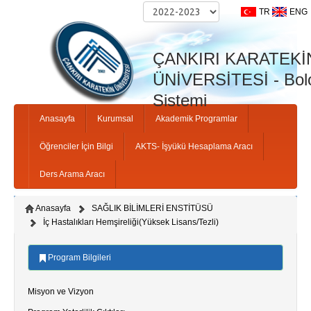
TR
ENG
ÇANKIRI KARATEKİ
ÜNİVERSİTESİ - Bolo
Sistemi
Anasayfa
Kurumsal
Akademik Programlar
Öğrenciler İçin Bilgi
AKTS- İşyükü Hesaplama Aracı
Ders Arama Aracı
Anasayfa
SAĞLIK BİLİMLERİ ENSTİTÜSÜ
İç Hastalıkları Hemşireliği(Yüksek Lisans/Tezli)
Program Bilgileri
Misyon ve Vizyon