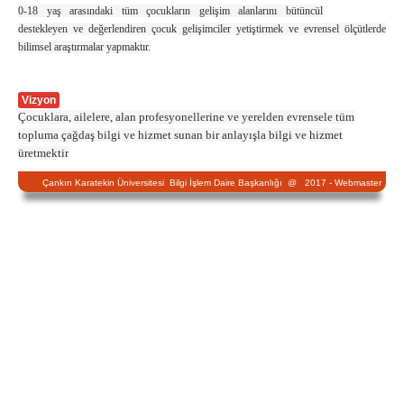
0-18 yaş arasındaki tüm çocukların gelişim alanlarını bütüncül
destekleyen ve değerlendiren çocuk gelişimciler yetiştirmek ve evrensel ölçütlerde
bilimsel araştırmalar yapmaktır.
Vizyon
Çocuklara, ailelere, alan profesyonellerine ve yerelden evrensele tüm
topluma çağdaş bilgi ve hizmet sunan bir anlayışla bilgi ve hizmet
üretmektir
Çankırı Karatekin Üniversitesi Bilgi İşlem Daire Başkanlığı @ 2017 -
Webmaster