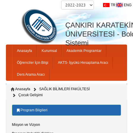
TR
ENG
ÇANKIRI KARATEKİ
ÜNİVERSİTESİ - Bolo
Sistemi
Anasayfa
Kurumsal
Akademik Programlar
Öğrenciler İçin Bilgi
AKTS- İşyükü Hesaplama Aracı
Ders Arama Aracı
Anasayfa
SAĞLIK BİLİMLERİ FAKÜLTESİ
Çocuk Gelişimi
Program Bilgileri
Misyon ve Vizyon