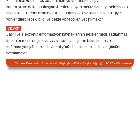
Bilgi merkezleri olarak adlandırılan kütüphaneler, arşiv
kurumları ve dokümantasyon & enformasyon merkezlerini yönetebilecek,
bilgi teknolojilerini etkin olarak kullanabilecek ve kullanıcıları bilgiye
yönlendirebilecek, bilgi ve belge yöneticileri yetiştirmektir.
Vizyon
Basılı ve elektronik enformasyon kaynaklarının belirlenmesi, sağlanması,
düzenlenmesi, erişimi ve yayımı sürecini içeren bilgi, belge ve
enformasyon yönetimi işlevlerini yürütebilecek nitelikli insan gücünü
yetiştirmektir.
Çankırı Karatekin Üniversitesi Bilgi İşlem Daire Başkanlığı @ 2017 -
Webmaster