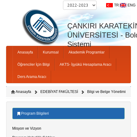
TR
ENG
ÇANKIRI KARATEKİ
ÜNİVERSİTESİ - Bolo
Sistemi
Anasayfa
Kurumsal
Akademik Programlar
Öğrenciler İçin Bilgi
AKTS- İşyükü Hesaplama Aracı
Ders Arama Aracı
Anasayfa
EDEBİYAT FAKÜLTESİ
Bilgi ve Belge Yönetimi
Program Bilgileri
Misyon ve Vizyon