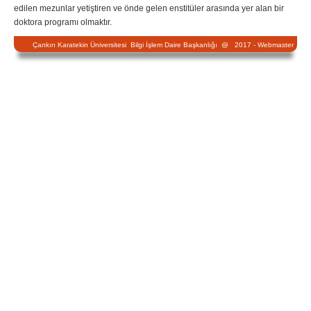
edilen mezunlar yetiştiren ve önde gelen enstitüler arasında yer alan bir
doktora programı olmaktır.
Çankırı Karatekin Üniversitesi Bilgi İşlem Daire Başkanlığı @ 2017 -
Webmaster