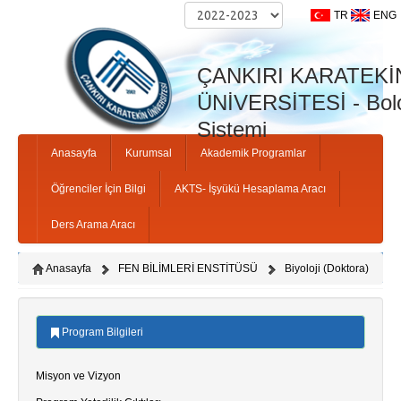
TR
ENG
ÇANKIRI KARATEKİ
ÜNİVERSİTESİ - Bolo
Sistemi
Anasayfa
Kurumsal
Akademik Programlar
Öğrenciler İçin Bilgi
AKTS- İşyükü Hesaplama Aracı
Ders Arama Aracı
Anasayfa
FEN BİLİMLERİ ENSTİTÜSÜ
Biyoloji (Doktora)
Program Bilgileri
Misyon ve Vizyon