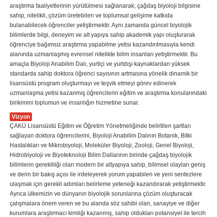
araştırma faaliyetlerinin yürütülmesi sağlanarak; çağdaş biyoloji bilgisine
sahip, nitelikli, çözüm üretebilen ve toplumsal gelişime katkıda
bulanabilecek öğrenciler yetiştirmektir. Aynı zamanda güncel biyolojik
bilimlerde bilgi, deneyim ve alt yapıya sahip akademik yapı oluşturarak
öğrenciye bağımsız araştırma yapabilme yetisi kazandırılmasıyla kendi
alanında uzmanlaşmış evrensel nitelikte bilim insanları yetiştirmektir. Bu
amaçla Biyoloji Anabilim Dalı, yurtiçi ve yurtdışı kaynaklardan yüksek
standarda sahip doktora öğrenci sayısının artmasına yönelik dinamik bir
lisansüstü program oluşturmayı ve teşvik etmeyi görev edinerek
uzmanlaşma yetisi kazanmış öğrencilerin eğitim ve araştırma konularındaki
birikimini toplumun ve insanlığın hizmetine sunar.
Vizyon
ÇAKÜ Lisansüstü Eğitim ve Öğretim Yönetmeliğinde belirtilen şartları
sağlayan doktora öğrencilerini, Biyoloji Anabilim Dalının Botanik, Bitki
Hastalıkları ve Mikrobiyoloji, Moleküler Biyoloji, Zooloji, Genel Biyoloji,
Hidrobiyoloji ve Biyoteknoloji Bilim Dallarının birinde çağdaş biyolojik
bilimlerin gerekliliği olan modern bir altyapıya sahip, bilimsel olayları geniş
ve derin bir bakış açısı ile irdeleyerek yorum yapabilen ve yeni sentezlere
ulaşmak için gerekli adımları belirleme yeteneği kazandırarak yetiştirmektir.
Ayrıca ülkemizin ve dünyanın biyolojik sorunlarına çözüm oluşturacak
çalışmalara önem veren ve bu alanda söz sahibi olan, sanayiye ve diğer
kurumlara araştırmacı kimliği kazanmış, sahip oldukları potansiyel ile tercih