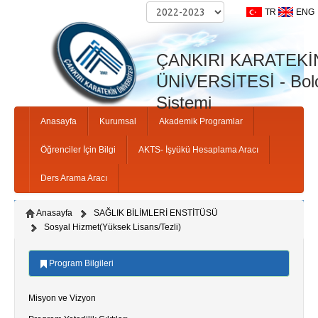
TR
ENG
ÇANKIRI KARATEKİ
ÜNİVERSİTESİ - Bolo
Sistemi
Anasayfa
Kurumsal
Akademik Programlar
Öğrenciler İçin Bilgi
AKTS- İşyükü Hesaplama Aracı
Ders Arama Aracı
Anasayfa
SAĞLIK BİLİMLERİ ENSTİTÜSÜ
Sosyal Hizmet(Yüksek Lisans/Tezli)
Program Bilgileri
Misyon ve Vizyon