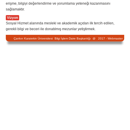
erişme, bilgiyi değerlendirme ve yorumlama yeteneği kazanmasını
sağlamaktır.
Vizyon
Sosyal Hizmet alanında mesleki ve akademik açıdan ilk tercih edilen,
gerekli bilgi ve beceri ile donatılmış mezunlar yetiştirmek.
Çankırı Karatekin Üniversitesi Bilgi İşlem Daire Başkanlığı @ 2017 -
Webmaster