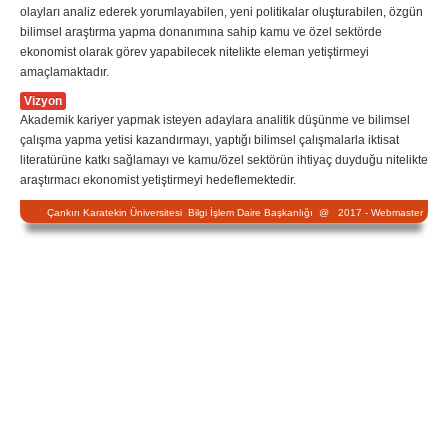
olayları analiz ederek yorumlayabilen, yeni politikalar oluşturabilen, özgün
bilimsel araştırma yapma donanımına sahip kamu ve özel sektörde
ekonomist olarak görev yapabilecek nitelikte eleman yetiştirmeyi
amaçlamaktadır.
Vizyon
Akademik kariyer yapmak isteyen adaylara analitik düşünme ve bilimsel
çalışma yapma yetisi kazandırmayı, yaptığı bilimsel çalışmalarla iktisat
literatürüne katkı sağlamayı ve kamu/özel sektörün ihtiyaç duyduğu nitelikte
araştırmacı ekonomist yetiştirmeyi hedeflemektedir.
Çankırı Karatekin Üniversitesi Bilgi İşlem Daire Başkanlığı @ 2017 -
Webmaster