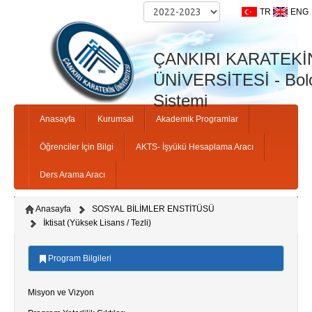
TR
ENG
ÇANKIRI KARATEKİ
ÜNİVERSİTESİ - Bolo
Sistemi
Anasayfa
Kurumsal
Akademik Programlar
Öğrenciler İçin Bilgi
AKTS- İşyükü Hesaplama Aracı
Ders Arama Aracı
Anasayfa
SOSYAL BİLİMLER ENSTİTÜSÜ
İktisat (Yüksek Lisans / Tezli)
Program Bilgileri
Misyon ve Vizyon