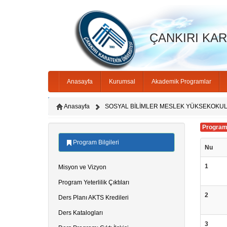
ÇANKIRI KARA
Anasayfa
Kurumsal
Akademik Programlar
Anasayfa
SOSYAL BİLİMLER MESLEK YÜKSEKOKU
Program Y
Program Bilgileri
Nu
1
Misyon ve Vizyon
Program Yeterlilik Çıktıları
2
Ders Planı AKTS Kredileri
Ders Katalogları
3