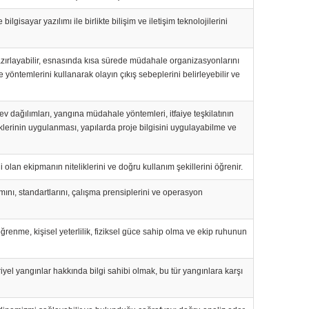
isayar yazılımı ile birlikte bilişim ve iletişim teknolojilerini
 hazırlayabilir, esnasında kısa sürede müdahale organizasyonlarını
e yöntemlerini kullanarak olayın çıkış sebeplerini belirleyebilir ve
ev dağılımları, yangına müdahale yöntemleri, itfaiye teşkilatının
liklerinin uygulanması, yapılarda proje bilgisini uygulayabilme ve
olan ekipmanın niteliklerini ve doğru kullanım şekillerini öğrenir.
nı, standartlarını, çalışma prensiplerini ve operasyon
ğrenme, kişisel yeterlilik, fiziksel güce sahip olma ve ekip ruhunun
triyel yangınlar hakkında bilgi sahibi olmak, bu tür yangınlara karşı