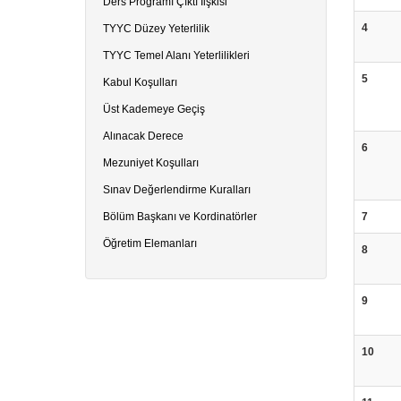
Ders Programı Çıktı İlşkisi
4
TYYC Düzey Yeterlilik
TYYC Temel Alanı Yeterlilikleri
5
Kabul Koşulları
Üst Kademeye Geçiş
Alınacak Derece
6
Mezuniyet Koşulları
Sınav Değerlendirme Kuralları
Bölüm Başkanı ve Kordinatörler
7
Öğretim Elemanları
8
9
10