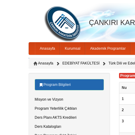
ÇANKIRI KARA
Anasayfa
Kurumsal
Akademik Programlar
Anasayfa
EDEBİYAT FAKÜLTESİ
Türk Dili ve Ede
Program Y
Program Bilgileri
Nu
1
Misyon ve Vizyon
Program Yeterlilik Çıktıları
2
Ders Planı AKTS Kredileri
3
Ders Katalogları