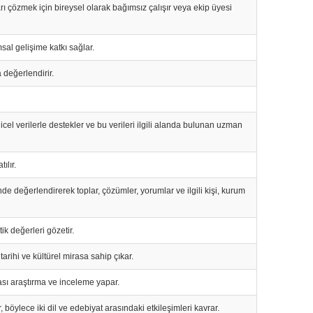
ı çözmek için bireysel olarak bağımsız çalışır veya ekip üyesi
msal gelişime katkı sağlar.
a değerlendirir.
 nicel verilerle destekler ve bu verileri ilgili alanda bulunan uzman
ılır.
sinde değerlendirerek toplar, çözümler, yorumlar ve ilgili kişi, kurum
tik değerleri gözetir.
tarihi ve kültürel mirasa sahip çıkar.
rası araştırma ve inceleme yapar.
, böylece iki dil ve edebiyat arasındaki etkileşimleri kavrar.