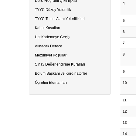
Ders Programı Çıktı İlşkisi
4
TYYC Düzey Yeterlilik
TYYC Temel Alanı Yeterlilikleri
5
Kabul Koşulları
6
Üst Kademeye Geçiş
7
Alınacak Derece
8
Mezuniyet Koşulları
Sınav Değerlendirme Kuralları
9
Bölüm Başkanı ve Kordinatörler
Öğretim Elemanları
10
11
12
13
14