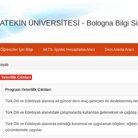
TEKİN ÜNİVERSİTESİ - Bologna Bilgi Si
Öğrenciler İçin Bilgi
AKTS- İşyükü Hesaplama Aracı
Ders Arama Aracı
biyatı
eterlilik Çıktıları
Program Yeterlilik Çıktıları
Türk Dili ve Edebiyatı alanına ait güncel ders araç-gereçleri ile desteklenmiş ile
Türk Dili ve Edebiyatı alanındaki çalışmalarda kullanılan geleneksel ve çağdaş ar
Türk Dili ve Edebiyatı alanında edindiği kuramsal ve uygulamalı bilgileri, eğitim-
çözümlerinde uygular.