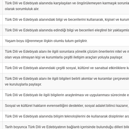
Türk Dili ve Edebiyatı alanında karşılaşılan ve öngörülemeyen karmaşık sorunlar
olarak sorumluluk alır.
Türk Dili ve Edebiyatı alanındaki bilgi ve becerilerini kullanarak, kişisel ve kuru
Türk Dili ve Edebiyatı alanında edindiği bilgi ve becerileri eleştirel bir yaklaşıml
Yaşam boyu öğrenmeye ilişkin olumlu tutum geliştirir.
Türk Dili ve Edebiyatı alanı ile ilgili sorunlara yönelik çözüm önerilerini nitel ve
olan veya olmayan kişi ve kurumlarla çeşitli iletişim araçları yoluyla paylaşır.
Türk Dili ve Edebiyatı alanındaki çeşitli sosyal, kültürel ve sanatsal etkinliklere kat
Türk Dili ve Edebiyatı alanı ile ilgili bilgileri belirli akımlar ve kuramlar çerçeve
ve kuruluşlarla paylaşır.
Türk Dili ve Edebiyatı ile ilgili bilgilerin araştırılması ve uygulanması sürecinde e
Sosyal ve kültürel hakların evrenselliğini destekler, sosyal adalet bilinci kazanır, 
Türk Dili ve Edebiyatı alanında bilişim teknolojilerini de kullanarak disiplinler a
Tarih boyunca Türk Dili ve Edebiyatının bağlantı içerisinde bulunduğu dilleri bilir