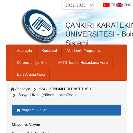
TR
ENG
ÇANKIRI KARATEKİ
ÜNİVERSİTESİ - Bolo
Sistemi
Anasayfa
Kurumsal
Akademik Programlar
Öğrenciler İçin Bilgi
AKTS- İşyükü Hesaplama Aracı
Ders Arama Aracı
Anasayfa
SAĞLIK BİLİMLERİ ENSTİTÜSÜ
Sosyal Hizmet(Yüksek Lisans/Tezli)
Program Bilgileri
Misyon ve Vizyon