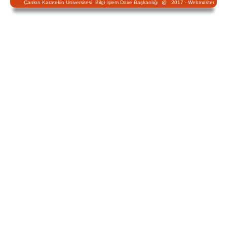
Çankırı Karatekin Üniversitesi Bilgi İşlem Daire Başkanlığı @ 2017 -
Webmaster