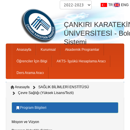
TR
ENG
ÇANKIRI KARATEKİ
ÜNİVERSİTESİ - Bolo
Sistemi
Anasayfa
Kurumsal
Akademik Programlar
Öğrenciler İçin Bilgi
AKTS- İşyükü Hesaplama Aracı
Ders Arama Aracı
Anasayfa
SAĞLIK BİLİMLERİ ENSTİTÜSÜ
Çevre Sağlığı (Yüksek Lisans/Tezli)
Program Bilgileri
Misyon ve Vizyon