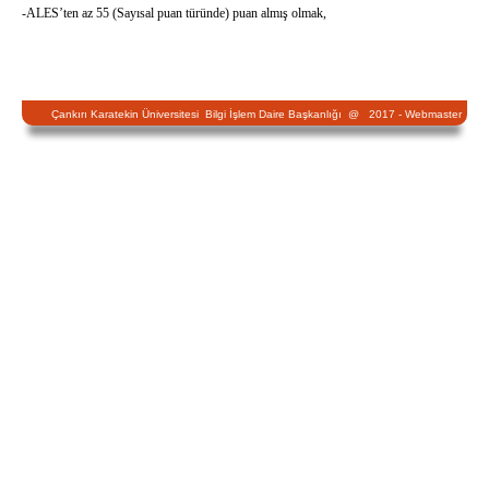
-ALES’ten az 55 (Sayısal puan türünde) puan almış olmak,
Çankırı Karatekin Üniversitesi Bilgi İşlem Daire Başkanlığı @ 2017 -
Webmaster