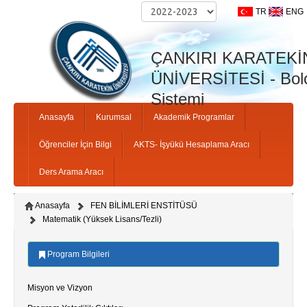
TR
ENG
ÇANKIRI KARATEKİ
ÜNİVERSİTESİ - Bolo
Sistemi
Anasayfa
Kurumsal
Akademik Programlar
Öğrenciler İçin Bilgi
AKTS- İşyükü Hesaplama Aracı
Ders Arama Aracı
Anasayfa
FEN BİLİMLERİ ENSTİTÜSÜ
Matematik (Yüksek Lisans/Tezli)
Program Bilgileri
Misyon ve Vizyon