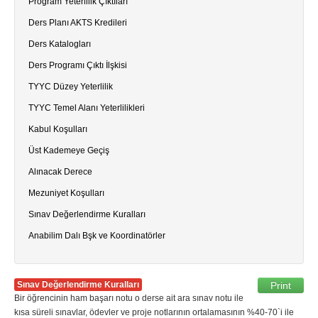
Program Yeterlilik Çıktıları
Ders Planı AKTS Kredileri
Ders Katalogları
Ders Programı Çıktı İlşkisi
TYYC Düzey Yeterlilik
TYYC Temel Alanı Yeterlilikleri
Kabul Koşulları
Üst Kademeye Geçiş
Alınacak Derece
Mezuniyet Koşulları
Sınav Değerlendirme Kuralları
Anabilim Dalı Bşk ve Koordinatörler
Sınav Değerlendirme Kuralları
Print
Bir öğrencinin ham başarı notu o derse ait ara sınav notu ile
kısa süreli sınavlar, ödevler ve proje notlarının ortalamasının %40-70`i ile