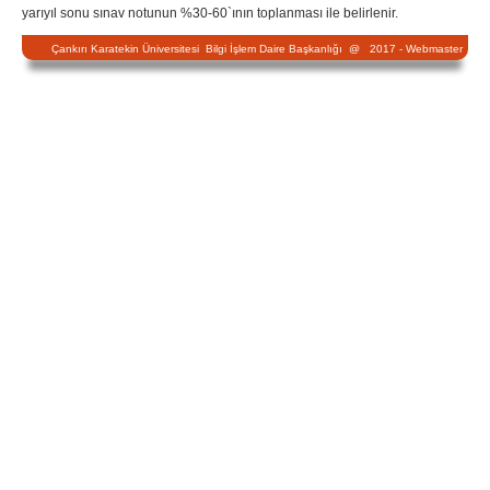
yarıyıl sonu sınav notunun %30-60`ının toplanması ile belirlenir.
Çankırı Karatekin Üniversitesi Bilgi İşlem Daire Başkanlığı @ 2017 -
Webmaster