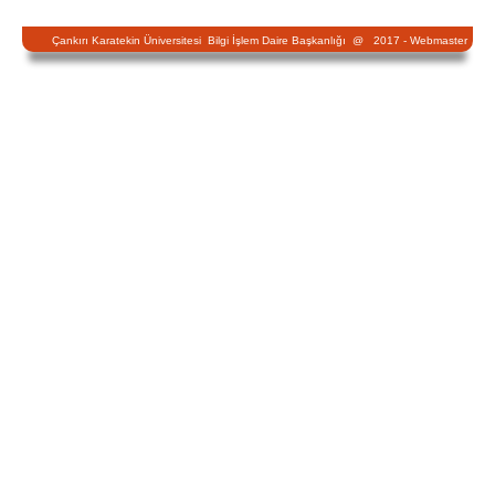
Çankırı Karatekin Üniversitesi Bilgi İşlem Daire Başkanlığı @ 2017 -
Webmaster