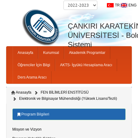
TR
ENG
ÇANKIRI KARATEKİ
ÜNİVERSİTESİ - Bolo
Sistemi
Anasayfa
Kurumsal
Akademik Programlar
Öğrenciler İçin Bilgi
AKTS- İşyükü Hesaplama Aracı
Ders Arama Aracı
Anasayfa
FEN BİLİMLERİ ENSTİTÜSÜ
Elektronik ve Bilgisayar Mühendisliği (Yüksek Lisans/Tezli)
Program Bilgileri
Misyon ve Vizyon