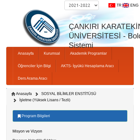
TR
ENG
ÇANKIRI KARATEKİ
ÜNİVERSİTESİ - Bolo
Sistemi
Anasayfa
Kurumsal
Akademik Programlar
Öğrenciler İçin Bilgi
AKTS- İşyükü Hesaplama Aracı
Ders Arama Aracı
Anasayfa
SOSYAL BİLİMLER ENSTİTÜSÜ
İşletme (Yüksek Lisans / Tezli)
Program Bilgileri
Misyon ve Vizyon