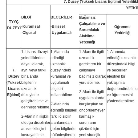
7. Düzey (Yüksek Lisans Eğitimi) Yeterlilikl
YETKİ
BİLGİ
BECERİLER
Bağımsız
TYYÇ
Çalışabilme ve
-Kuramsal
-Bilişsel
Öğrenme
DÜZEYİ
Sorumluluk
-Olgusal
-Uygulamalı
Yetkinliği
Alabilme
Yetkinliği
1-Lisans düzeyi
1-Alanında
1-Alanı ile ilgili
1-Alanında
yeterliliklerine
edindiği
uzmanlık
edindiği uzmanlık
dayalı olarak,
uzmanlık
gerektiren bir
düzeyindeki bilgi
7.
aynı veya farklı
düzeyindeki
çalışmayı
ve becerileri
Düzey
bir alanda
kuramsal ve
bağımsız olarak
eleştirel bir
(Yüksek
bilgilerini
uygulamalı
yürütebilme.
yaklaşımla
Lisans
uzmanlık
bilgileri
değerlendirebilme
2-Alanı ile ilgili
Eğitimi)
düzeyinde
kullanabilme.
ve öğrenmesini
uygulamalarda
geliştirebilme ve
yönlendirebilme.
2-Alanında
karşılaşılan ve
derinleştirebilme.
edindiği bilgileri
öngörülemeyen
2-Alanının ilişkili
farklı disiplin
karmaşık
olduğu disiplinler
alanlarından
sorunların
arası etkileşimi
gelen bilgilerle
çözümü için
kavrayabilme.
bütünleştirerek
yeni stratejik