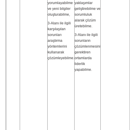
yorumlayabilme
yaklaşımlar
ve yeni bilgiler
geliştirebilme ve
oluşturabilme,
sorumluluk
alarak çözüm
3-Alanı ile ilgili
üretebilme.
karşılaşılan
sorunları
3-Alanı ile ilgili
araştırma
sorunların
yöntemlerini
çözümlenmesini
kullanarak
gerektiren
çözümleyebilme.
ortamlarda
liderlik
yapabilme.