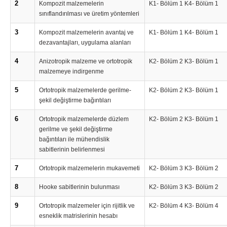
2
Kompozit malzemelerin
K1- Bölüm 1 K4- Bölüm 1
sınıflandırılması ve üretim yöntemleri
3
Kompozit malzemelerin avantaj ve
K1- Bölüm 1 K4- Bölüm 1
dezavantajları, uygulama alanları
4
Anizotropik malzeme ve ortotropik
K2- Bölüm 2 K3- Bölüm 1
malzemeye indirgenme
5
Ortotropik malzemelerde gerilme-
K2- Bölüm 2 K3- Bölüm 1
şekil değiştirme bağıntıları
6
Ortotropik malzemelerde düzlem
K2- Bölüm 2 K3- Bölüm 1
gerilme ve şekil değiştirme
bağıntıları ile mühendislik
sabitlerinin belirlenmesi
7
Ortotropik malzemelerin mukavemeti
K2- Bölüm 3 K3- Bölüm 2
8
Hooke sabitlerinin bulunması
K2- Bölüm 3 K3- Bölüm 2
9
Ortotropik malzemeler için rijitlik ve
K2- Bölüm 4 K3- Bölüm 4
esneklik matrislerinin hesabı