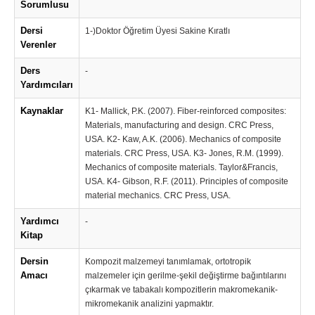
Sorumlusu
Dersi
1-)Doktor Öğretim Üyesi Sakine Kıratlı
Verenler
Ders
-
Yardımcıları
Kaynaklar
K1- Mallick, P.K. (2007). Fiber-reinforced composites:
Materials, manufacturing and design. CRC Press,
USA. K2- Kaw, A.K. (2006). Mechanics of composite
materials. CRC Press, USA. K3- Jones, R.M. (1999).
Mechanics of composite materials. Taylor&Francis,
USA. K4- Gibson, R.F. (2011). Principles of composite
material mechanics. CRC Press, USA.
Yardımcı
-
Kitap
Dersin
Kompozit malzemeyi tanımlamak, ortotropik
Amacı
malzemeler için gerilme-şekil değiştirme bağıntılarını
çıkarmak ve tabakalı kompozitlerin makromekanik-
mikromekanik analizini yapmaktır.