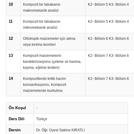
10
Kompozit bir tabakanın
K2- Bölüm 5 K3- Bölüm 4
makromekanik analizi
11
Kompozit bir tabakanın
K2- Bölüm 5 K3- Bölüm 4
mikromekanik analizi
12
Ortotropik malzemeler için akma
K2- Bölüm 6 K3- Bölüm 6
veya kırılma teorileri
13
Kompozit malzemelerin
K2- Bölüm 7 K3- Bölüm 6
karakterizasyonu (çekme ve basma,
kayma, eğilme testleri)
14
Kompozitlerde kritik hacim
K2- Bölüm 7 K3- Bölüm 6
konsantrasyonu, Kompozit
malzemelerde burkulma
Ön Koşul
-
Ders Dili
Türkçe
Dersin
Dr. Öğr. Üyesi Sakine KIRATLI