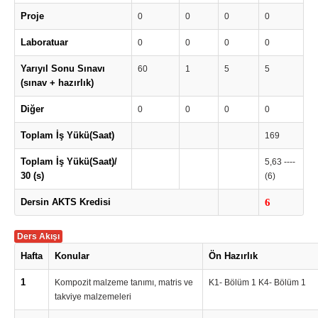
Proje
0
0
0
0
Laboratuar
0
0
0
0
Yarıyıl Sonu Sınavı
60
1
5
5
(sınav + hazırlık)
Diğer
0
0
0
0
Toplam İş Yükü(Saat)
169
Toplam İş Yükü(Saat)/
5,63 ----
30 (s)
(6)
Dersin AKTS Kredisi
6
Ders Akışı
Hafta
Konular
Ön Hazırlık
1
Kompozit malzeme tanımı, matris ve
K1- Bölüm 1 K4- Bölüm 1
takviye malzemeleri