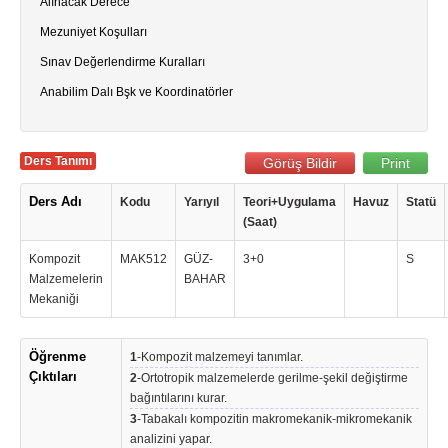
Alınacak Derece
Mezuniyet Koşulları
Sınav Değerlendirme Kuralları
Anabilim Dalı Bşk ve Koordinatörler
Ders Tanımı
Görüş Bildir
Print
Ders Adı
Kodu
Yarıyıl
Teori+Uygulama
Havuz
Statü
(Saat)
Kompozit
MAK512
GÜZ-
3+0
S
Malzemelerin
BAHAR
Mekaniği
Öğrenme
1
-Kompozit malzemeyi tanımlar.
Çıktıları
2
-Ortotropik malzemelerde gerilme-şekil değiştirme
bağıntılarını kurar.
3
-Tabakalı kompozitin makromekanik-mikromekanik
analizini yapar.