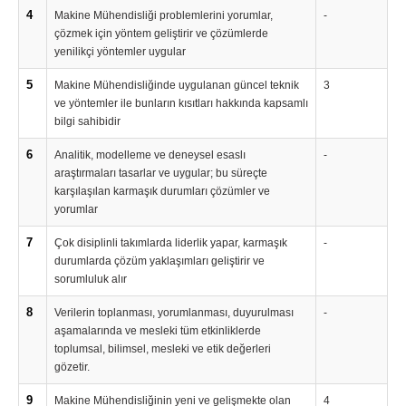
4
Makine Mühendisliği problemlerini yorumlar,
-
çözmek için yöntem geliştirir ve çözümlerde
yenilikçi yöntemler uygular
5
Makine Mühendisliğinde uygulanan güncel teknik
3
ve yöntemler ile bunların kısıtları hakkında kapsamlı
bilgi sahibidir
6
Analitik, modelleme ve deneysel esaslı
-
araştırmaları tasarlar ve uygular; bu süreçte
karşılaşılan karmaşık durumları çözümler ve
yorumlar
7
Çok disiplinli takımlarda liderlik yapar, karmaşık
-
durumlarda çözüm yaklaşımları geliştirir ve
sorumluluk alır
8
Verilerin toplanması, yorumlanması, duyurulması
-
aşamalarında ve mesleki tüm etkinliklerde
toplumsal, bilimsel, mesleki ve etik değerleri
gözetir.
9
Makine Mühendisliğinin yeni ve gelişmekte olan
4