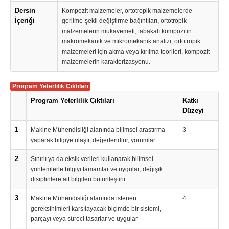
Dersin
Kompozit malzemeler, ortotropik malzemelerde
İçeriği
gerilme-şekil değiştirme bağıntıları, ortotropik
malzemelerin mukavemeti, tabakalı kompozitin
makromekanik ve mikromekanik analizi, ortotropik
malzemeleri için akma veya kırılma teorileri, kompozit
malzemelerin karakterizasyonu.
Program Yeterlilik Çıktıları
Program Yeterlilik Çıktıları
Katkı
Düzeyi
1
Makine Mühendisliği alanında bilimsel araştırma
3
yaparak bilgiye ulaşır, değerlendirir, yorumlar
2
Sınırlı ya da eksik verileri kullanarak bilimsel
-
yöntemlerle bilgiyi tamamlar ve uygular; değişik
disiplinlere ait bilgileri bütünleştirir
3
Makine Mühendisliği alanında istenen
4
gereksinimleri karşılayacak biçimde bir sistemi,
parçayı veya süreci tasarlar ve uygular