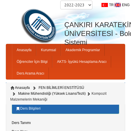
TR
ENG
Anne Adi:
ÇANKIRI KARATEKİ
ÜNİVERSİTESİ - Bolo
Sistemi
Anasayfa
Kurumsal
Akademik Programlar
Kapat
Öğrenciler İçin Bilgi
AKTS- İşyükü Hesaplama Aracı
Ders Arama Aracı
Kapat
Ki
Anasayfa
FEN BİLİMLERİ ENSTİTÜSÜ
Makine Mühendisliği (Yüksek Lisans/Tezli)
Kompozit
Malzemelerin Mekaniği
Ders Bilgileri
Ders Tanımı