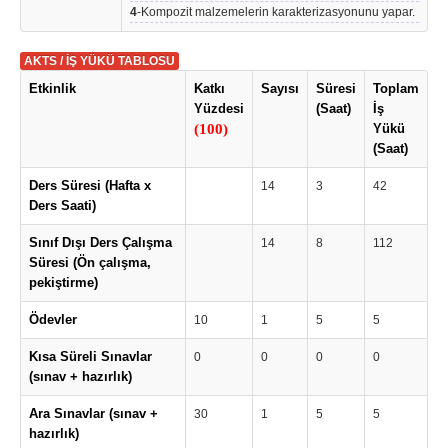
4
-Kompozit malzemelerin karakterizasyonunu yapar.
AKTS / İŞ YÜKÜ TABLOSU
Etkinlik
Katkı
Sayısı
Süresi
Toplam
Yüzdesi
(Saat)
İş
(100)
Yükü
(Saat)
Ders Süresi (Hafta x
14
3
42
Ders Saati)
Sınıf Dışı Ders Çalışma
14
8
112
Süresi (Ön çalışma,
pekiştirme)
Ödevler
10
1
5
5
Kısa Süreli Sınavlar
0
0
0
0
(sınav + hazırlık)
Ara Sınavlar (sınav +
30
1
5
5
hazırlık)