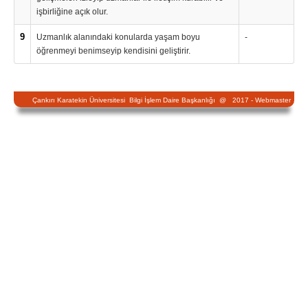
işbirliğine açık olur.
9
Uzmanlık alanındaki konularda yaşam boyu
-
öğrenmeyi benimseyip kendisini geliştirir.
Çankırı Karatekin Üniversitesi Bilgi İşlem Daire Başkanlığı @ 2017 -
Webmaster