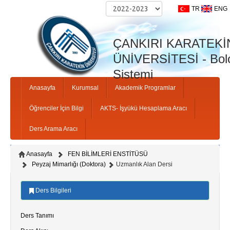
TR
ENG
Anne Adi:
ÇANKIRI KARATEKİ
ÜNİVERSİTESİ - Bolo
Sistemi
Anasayfa
Kurumsal
Akademik Programlar
Kapat
Öğrenciler İçin Bilgi
AKTS- İşyükü Hesaplama Aracı
Ders Arama Aracı
Kapat
Ki
Anasayfa
FEN BİLİMLERİ ENSTİTÜSÜ
Peyzaj Mimarlığı (Doktora)
Uzmanlık Alan Dersi
Ders Bilgileri
Ders Tanımı