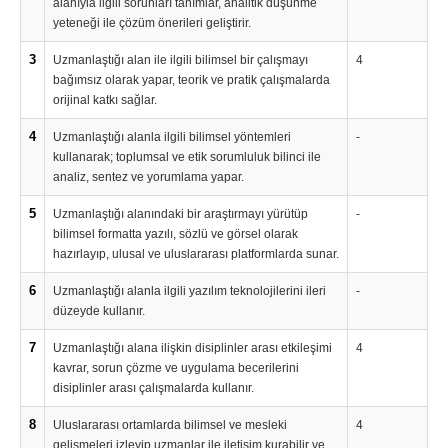
alanıyla ilgili sorunları tanımlar, analitik düşünme
yeteneği ile çözüm önerileri geliştirir.
3
Uzmanlaştığı alan ile ilgili bilimsel bir çalışmayı
4
bağımsız olarak yapar, teorik ve pratik çalışmalarda
orijinal katkı sağlar.
4
Uzmanlaştığı alanla ilgili bilimsel yöntemleri
-
kullanarak; toplumsal ve etik sorumluluk bilinci ile
analiz, sentez ve yorumlama yapar.
5
Uzmanlaştığı alanındaki bir araştırmayı yürütüp
-
bilimsel formatta yazılı, sözlü ve görsel olarak
hazırlayıp, ulusal ve uluslararası platformlarda sunar.
6
Uzmanlaştığı alanla ilgili yazılım teknolojilerini ileri
-
düzeyde kullanır.
7
Uzmanlaştığı alana ilişkin disiplinler arası etkileşimi
4
kavrar, sorun çözme ve uygulama becerilerini
disiplinler arası çalışmalarda kullanır.
8
Uluslararası ortamlarda bilimsel ve mesleki
4
gelişmeleri izleyip uzmanlar ile iletişim kurabilir ve