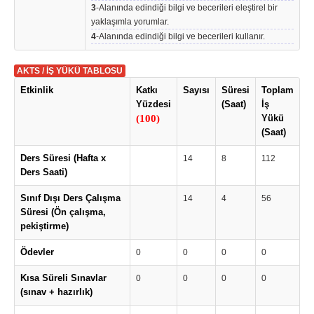
3
-Alanında edindiği bilgi ve becerileri eleştirel bir
yaklaşımla yorumlar.
4
-Alanında edindiği bilgi ve becerileri kullanır.
AKTS / İŞ YÜKÜ TABLOSU
Etkinlik
Katkı
Sayısı
Süresi
Toplam
Yüzdesi
(Saat)
İş
(100)
Yükü
(Saat)
Ders Süresi (Hafta x
14
8
112
Ders Saati)
Sınıf Dışı Ders Çalışma
14
4
56
Süresi (Ön çalışma,
pekiştirme)
Ödevler
0
0
0
0
Kısa Süreli Sınavlar
0
0
0
0
(sınav + hazırlık)