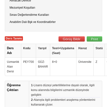
Alınacak Derece
Mezuniyet Koşulları
Sınav Değerlendirme Kuralları
Anabilim Dalı Bşk ve Koordinatörler
Ders Tanımı
Görüş Bildir
Print
Ders
Kodu
Yarıyıl
Teori+Uygulama
Havuz
Statü
Adı
(Saat)
Uzmanlık
PEY700
GÜZ-
8+0
Üniversite
Z
Alan
BAHAR
Dersi
Öğrenme
1
-Lisans düzeyi yeterliliklerine dayalı olarak, ilgili
Çıktıları
konu alanında bilgilerini uzmanlık düzeyinde
geliştirir.
2
-Alanıyla ilgili problemleri araştırma yöntemlerini
kullanarak çözer.