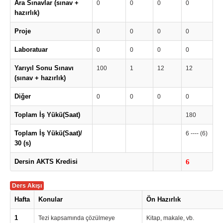
Ara Sınavlar (sınav +
0
0
0
0
hazırlık)
Proje
0
0
0
0
Laboratuar
0
0
0
0
Yarıyıl Sonu Sınavı
100
1
12
12
(sınav + hazırlık)
Diğer
0
0
0
0
Toplam İş Yükü(Saat)
180
Toplam İş Yükü(Saat)/
6 ---- (6)
30 (s)
Dersin AKTS Kredisi
6
Ders Akışı
Hafta
Konular
Ön Hazırlık
1
Tezi kapsamında çözülmeye
Kitap, makale, vb.