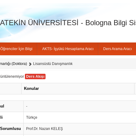
Kapat
Kimlik Doğr
TEKİN ÜNİVERSİTESİ - Bologna Bilgi Si
Öğrenciler İçin Bilgi
AKTS- İşyükü Hesaplama Aracı
Ders Arama Aracı
arlığı (Doktora)
Lisansüstü Danışmanlık
rüntülenemiyor
Ders Akışı
Konular
ul
-
li
Türkçe
 Sorumlusu
Prof.Dr. Nazan KELEŞ