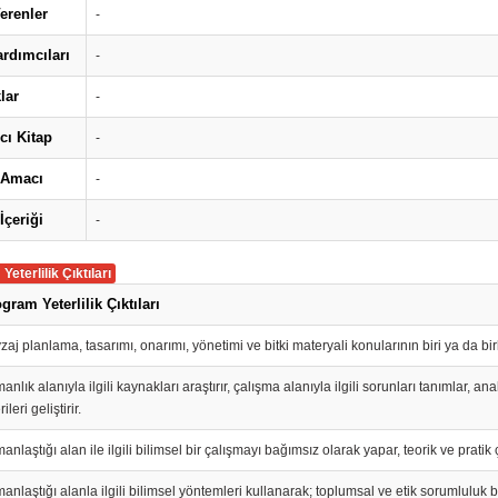
erenler
-
rdımcıları
-
lar
-
cı Kitap
-
 Amacı
-
İçeriği
-
eterlilik Çıktıları
gram Yeterlilik Çıktıları
zaj planlama, tasarımı, onarımı, yönetimi ve bitki materyali konularının biri ya da bi
nlık alanıyla ilgili kaynakları araştırır, çalışma alanıyla ilgili sorunları tanımlar, 
ileri geliştirir.
nlaştığı alan ile ilgili bilimsel bir çalışmayı bağımsız olarak yapar, teorik ve pratik 
anlaştığı alanla ilgili bilimsel yöntemleri kullanarak; toplumsal ve etik sorumluluk bi