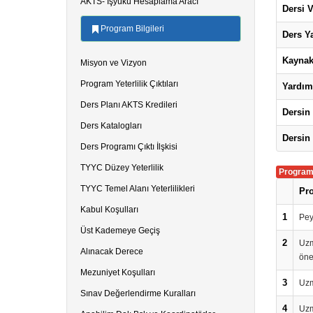
AKTS- İşyükü Hesaplama Aracı
Dersi V
Program Bilgileri
Ders Ya
Kaynak
Misyon ve Vizyon
Program Yeterlilik Çıktıları
Yardım
Ders Planı AKTS Kredileri
Dersin
Ders Katalogları
Dersin 
Ders Programı Çıktı İlşkisi
TYYC Düzey Yeterlilik
Program Y
TYYC Temel Alanı Yeterlilikleri
Pro
Kabul Koşulları
1
Pey
Üst Kademeye Geçiş
2
Uzma
Alınacak Derece
öner
Mezuniyet Koşulları
3
Uzma
Sınav Değerlendirme Kuralları
4
Uzm