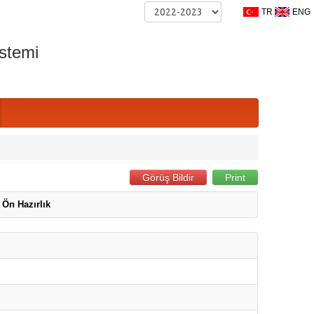
TR
ENG
ulama
stemi
Görüş Bildir
Print
Ön Hazırlık