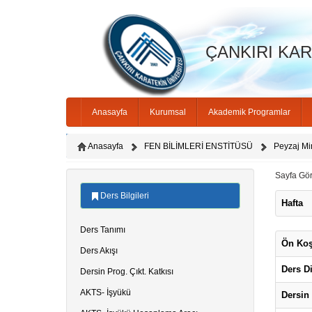
ÇANKIRI KARA
Anasayfa
Kurumsal
Akademik Programlar
Anasayfa
FEN BİLİMLERİ ENSTİTÜSÜ
Peyzaj Mim
Sayfa Gö
Ders Bilgileri
Hafta
Ders Tanımı
Ön Koş
Ders Akışı
Ders Di
Dersin Prog. Çıkt. Katkısı
AKTS- İşyükü
Dersin