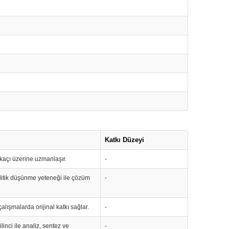
Katkı Düzeyi
rkaçı üzerine uzmanlaşır.
-
analitik düşünme yeteneği ile çözüm
-
çalışmalarda orijinal katkı sağlar.
-
linci ile analiz, sentez ve
-