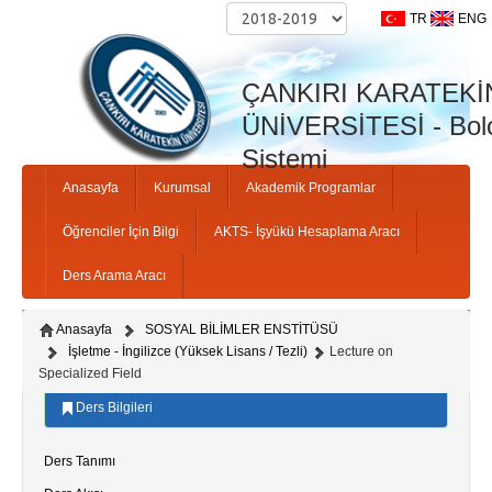
TR
ENG
Anne Adi:
ÇANKIRI KARATEKİ
ÜNİVERSİTESİ - Bolo
Sistemi
Anasayfa
Kurumsal
Akademik Programlar
Kapat
Öğrenciler İçin Bilgi
AKTS- İşyükü Hesaplama Aracı
Ders Arama Aracı
Kapat
Ki
Anasayfa
SOSYAL BİLİMLER ENSTİTÜSÜ
İşletme - İngilizce (Yüksek Lisans / Tezli)
Lecture on
Specialized Field
Ders Bilgileri
Ders Tanımı