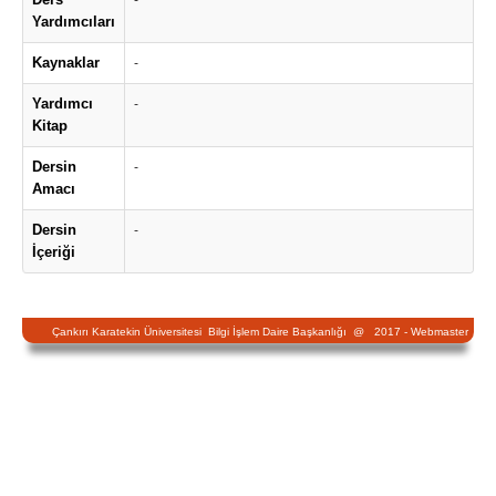
Yardımcıları
Kaynaklar
-
Yardımcı
-
Kitap
Dersin
-
Amacı
Dersin
-
İçeriği
Çankırı Karatekin Üniversitesi Bilgi İşlem Daire Başkanlığı @ 2017 -
Webmaster