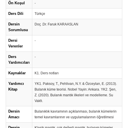
Ön Koşul
-
Ders Dili
Türkçe
Dersin
Doç .Dr. Faruk KARAASLAN
Sorumlusu
Dersi
-
Verenler
Ders
-
Yardımcıları
Kaynaklar
K1. Ders notları
Yardımcı
YK1. Paksoy, T., Pehlivan, N.Y. & Özceylan, E. (2013).
Kitap
Bulanık küme teorisi. Nobel Yayin: Ankara. YK2. Şen,
Z. (2020). Bulanık mantık ilkeleri ve modelleme. Su
Vakfı.
Dersin
Bulanıklık kavramının açıklanması, bulanık kümelerin
Amacı
temel kavramlarının ve uygulamalarının öğretilmesi
Dersin
Klasik mantık, çok değerli mantık, bulanım kümeler,