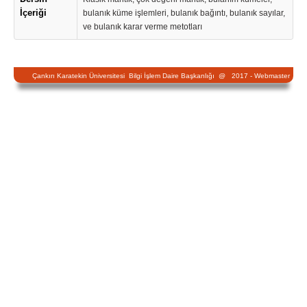
İçeriği
bulanık küme işlemleri, bulanık bağıntı, bulanık sayılar,
ve bulanık karar verme metotları
Çankırı Karatekin Üniversitesi Bilgi İşlem Daire Başkanlığı @ 2017 -
Webmaster